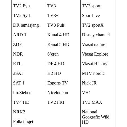
TV2 Fyn
TV3
TV3 sport
TV2 Syd
TV3+
SportLive
DR ramasjang
TV3 Puls
TV2 sportX
ARD 1
Kanal 4 HD
Disney channel
ZDF
Kanal 5 HD
Viasat nature
NDR
6’eren
Viasat Explore
RTL
DK4 HD
Viasat History
3SAT
H2 HD
MTV nordic
SAT 1
Esports TV
Nick JR
ProSieben
Nicelodeon
VH1
TV4 HD
TV2 FRI
TV3 MAX
NRK2
National
Geografic Wild
Folketinget
HD