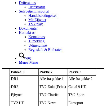
Driftsstatus
Driftsstatus
Selvbetjeningsportal
Handelsbetingelser
Mit Ejbynet
TV2 play
Dokumenter
Kontakt os
Kontakt os
Tilmelding
Udmeldning
Regnskab & Referater
Søg
Menu
Menu
Pakke 1
Pakke 2
Pakke 3
DR1
Alle fra pakke 1
Alle fra pakke 2
DR2
TV2 Zulu (Echo)
Canal 9 HD
Ejbynet
TV2 Charlie
TV2 Sport
TV2 HD
TV2 News
Eurosport