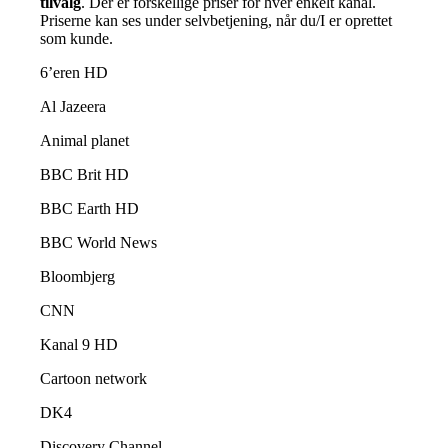
tilvalg
. Der er forskellige priser for hver enkelt kanal.
Priserne kan ses under selvbetjening, når du/I er oprettet
som kunde.
6’eren HD
Al Jazeera
Animal planet
BBC Brit HD
BBC Earth HD
BBC World News
Bloombjerg
CNN
Kanal 9 HD
Cartoon network
DK4
Discovery Channel