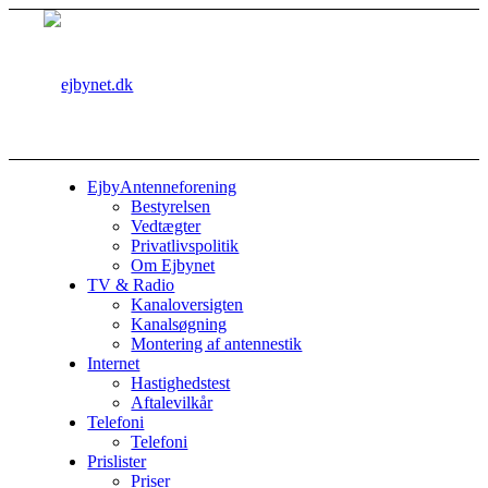
EjbyAntenneforening
Bestyrelsen
Vedtægter
Privatlivspolitik
Om Ejbynet
TV & Radio
Kanaloversigten
Kanalsøgning
Montering af antennestik
Internet
Hastighedstest
Aftalevilkår
Telefoni
Telefoni
Prislister
Priser